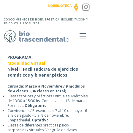
BIOBIBLIOTECA
CONOCIMIENTOS DE BIOENERGÉTICA, BIOMEDITACIÓN Y
PSICOLOGÍA PROFUNDA
bio
trascendental
®
PROGRAMA:
Modalidad Virtual
Nivel I: Facilitador/a de ejercicios
somáticos y bioenergéticos.
Cursada: Marzo a Noviembre / 9 módulos
de 4 clases. (36 clases en total)
Clases teóricas y prácticas / Virtuales: Miércoles
de 13:30 a 15:30 hs. Comienzan el 18 de marzo.
Por meet.
Obligatorio
Convivencias / Presenciales:
7 al 10 de mayo - 6
al 9 de agosto - 5 al 8 de noviembre.
Chapadmalal.
Optativo
Clases de diferentes prácticas psico-
corporales / Virtuales. Ver grilla de clases.