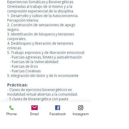
Experiencias Somáticas y Bioenergéticas.
Orientadas al trabajo de sí mismo y a la
compresión experiencial de la disciplina.
1. Desarrollo y cultivo de la Autoconciencia.
Percepción Interna.
2. Construcción de sensaciones de apego
seguro.
3. Identificación de bloqueos y tensiones
corporales.
4. Desbloqueo y liberación de tensiones
crónicas.
5. Trabajo expresivo y de liberación emocional:
- Fuerzas agresivas, límites y autoafirmación
- Fuerzas de la Vulnerabilidad
- Fuerzas de Eros
- Fuerzas Creativas
5. Integración del dolor y de lo inconsciente
Prácticas:
- Clases de ejercicios bioenergéticos en
modalidad virtual abiertas a la comunidad.
- 5 clases de bioenergética con pauta
diseñada. Sesiones Individuales.
- Taller de Bioenergética Grupal.
Phone
Email
Facebook
Instagram
Materiales:
- Se entrega material de estudio impreso
- Se entrega material digital