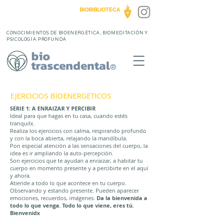
BIOBIBLIOTECA
CONOCIMIENTOS DE BIOENERGÉTICA, BIOMEDITACIÓN Y
PSICOLOGÍA PROFUNDA
bio
trascendental
®
EJERCICIOS BIOENERGETICOS
SERIE 1: A ENRAIZAR Y PERCIBIR
Ideal para que hagas en tu casa, cuando estés
tranquilx.
Realiza los ejercicios con calma, respirando profundo
y con la boca abierta, relajando la mandíbula.
Pon especial atención a las sensaciones del cuerpo, la
idea es ir ampliando la auto-percepción.
Son ejercicios que te ayudan a enraizar, a h
abitar tu
cuerpo en momento presente y a percibirte en el aquí
y ahora.
Atiende a todo lo que acontece en tu cuerpo.
Observando y estando presente. Pueden aparecer
emociones, recuerdos, imágenes.
Da la bienvenida a
todo lo que venga. Todo lo que viene, eres tú.
Bienvenidx