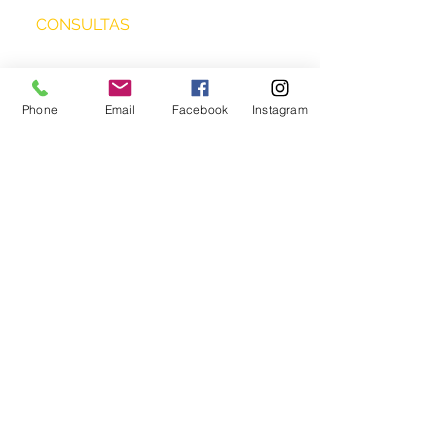
CONSULTAS
Phone
Email
Facebook
Instagram
Enviar
biotrascendental
®
biotrascendental@gmail.com
+
54 9 11 6806 3234
Buenos Aires y Chapadmalal.
Mar del Plata. Argentina
Políticas de
privacidad