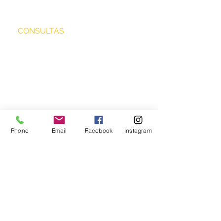
CONSULTAS
Phone
Email
Facebook
Instagram
Enviar
biotrascendental
®
biotrascendental@gmail.com
+
54 9 11 6806 3234
Buenos Aires y Chapadmalal.
Mar del Plata. Argentina