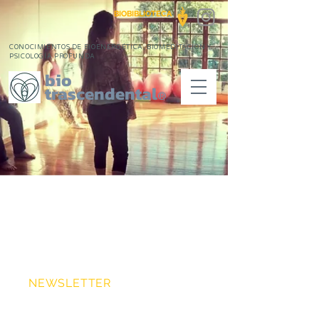
BIOBIBLIOTECA
CONOCIMIENTOS DE BIOENERGÉTICA, BIOMEDITACIÓN Y
PSICOLOGÍA PROFUNDA
bio
trascendental
®
NEWSLETTER
>